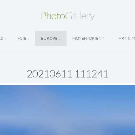
Photo
Gallery
ES
ASIE
EUROPE
MOYEN-ORIENT
ART & 
20210611 111241