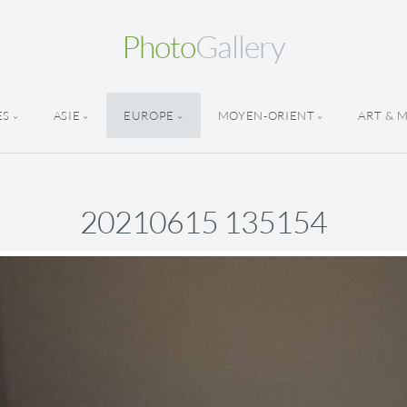
Photo
Gallery
ES
ASIE
EUROPE
MOYEN-ORIENT
ART & 
20210615 135154