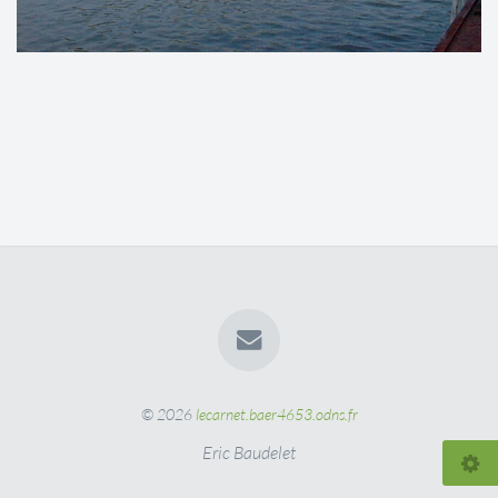
© 2026
lecarnet.baer4653.odns.fr
Eric Baudelet